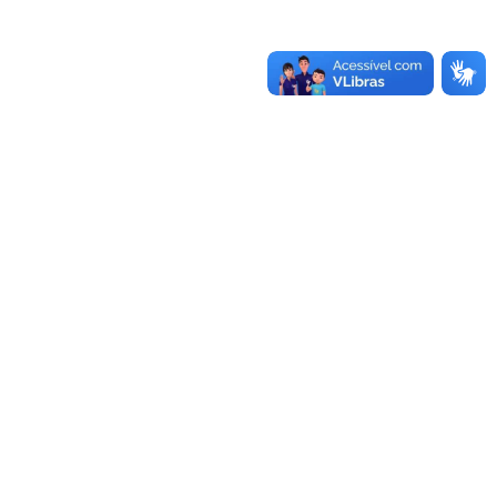
UNIDADES
Reitoria
Rua Professora Melanie Granier, 51
Centro, Bagé, RS
Fone:
(53)3240-5400
CEP:
96400-590
Alegrete
Bagé
Av. Tiarajú, 810
Av. Maria Anunciação Gomes de
Ibirapuitã, Alegrete, RS
Godoy, 1650
Fone:
(55)3421-8400
Malafaia, Bagé, RS
CEP:
97546-550
Fone:
(53)3240-3600
CEP:
96413-170
Caçapava do Sul
Dom Pedrito
Av. Pedro Anunciação, 111
Rua 21 de abril, 80
Vila Batista, Caçapava do Sul, RS
São Gregório, Dom Pedrito, RS