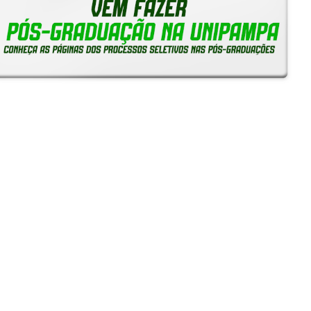
Notícias
Reitoria em Ação
Gerais
Servidores
Estudantes
Unipampa capta mais de R$ 443 mil em edital da Fapergs
e amplia quadro de bolsistas de produtividade do CNPq
24/07/2026 - 10:24
SIEPE 2026: Inscrições começam na segunda-feira, 13